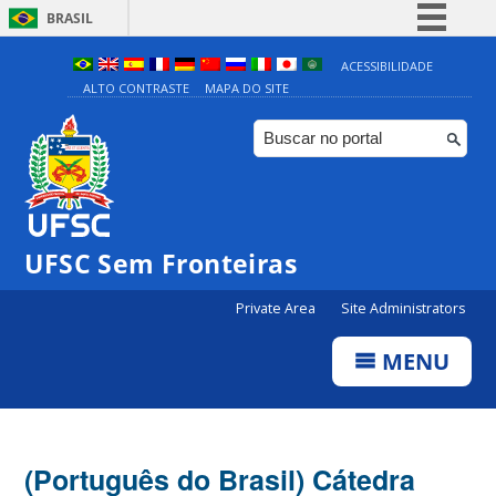
BRASIL
Simplifique!
ACESSIBILIDADE
ALTO CONTRASTE
MAPA DO SITE
Comunica BR
Participe
Acesso à informação
Legislação
Canais
UFSC Sem Fronteiras
Private Area
Site Administrators
MENU
(Português do Brasil) Cátedra